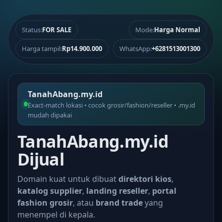
Status:
FOR SALE
Mode:
Harga Normal
Harga tampil:
Rp14.900.000
WhatsApp:
+6281513001300
TanahAbang.my.id
Exact-match lokasi • cocok grosir/fashion/reseller • .my.id
mudah dipakai
TanahAbang.my.id
Dijual
Domain kuat untuk dibuat
direktori kios
,
katalog supplier
,
landing reseller
,
portal
fashion grosir
, atau
brand trade
yang
menempel di kepala.