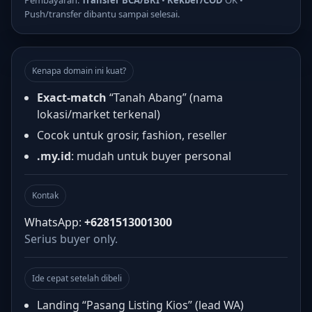
Pembayaran:
Transfer BCA/BRI
•
Rekber/COD
OK •
Push/transfer dibantu sampai selesai.
Kenapa domain ini kuat?
Exact-match
“Tanah Abang” (nama
lokasi/market terkenal)
Cocok untuk grosir, fashion, reseller
.my.id
: mudah untuk buyer personal
Kontak
WhatsApp:
+6281513001300
Serius buyer only.
Ide cepat setelah dibeli
Landing “Pasang Listing Kios” (lead WA)